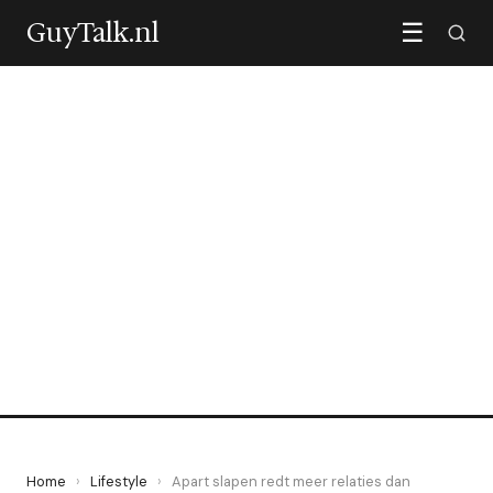
GuyTalk.nl
☰
LIFESTYLE
Apart slapen redt meer
relaties dan iedereen denkt
30 April 2026
·
6 min leestijd
Home
›
Lifestyle
›
Apart slapen redt meer relaties dan