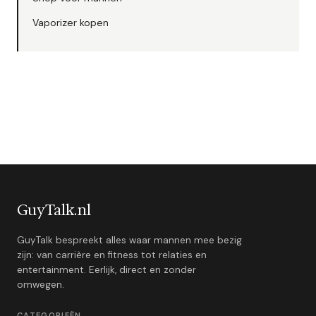
Vaporizer kopen
GuyTalk.nl
GuyTalk bespreekt alles waar mannen mee bezig
zijn: van carrière en fitness tot relaties en
entertainment. Eerlijk, direct en zonder
omwegen.
CATEGORIEËN