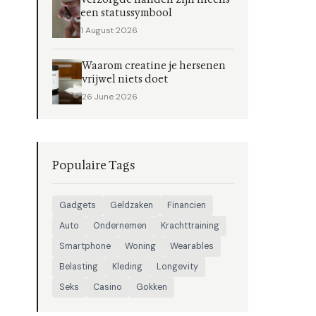
een statussymbool
1 August 2026
Waarom creatine je hersenen
vrijwel niets doet
26 June 2026
Populaire Tags
Gadgets
Geldzaken
Financien
Auto
Ondernemen
Krachttraining
Smartphone
Woning
Wearables
Belasting
Kleding
Longevity
Seks
Casino
Gokken