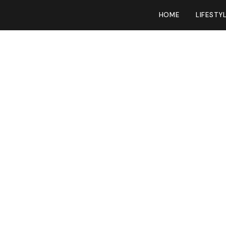
HOME
LIFESTY
rug en niet zoals