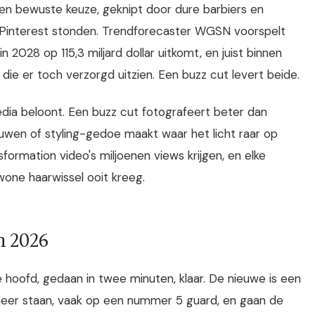
n bewuste keuze, geknipt door dure barbiers en
Pinterest stonden. Trendforecaster WGSN voorspelt
2028 op 115,3 miljard dollar uitkomt, en juist binnen
ie er toch verzorgd uitzien. Een buzz cut levert beide.
edia beloont. Een buzz cut fotografeert beter dan
duwen of styling-gedoe maakt waar het licht raar op
sformation video's miljoenen views krijgen, en elke
one haarwissel ooit kreeg.
n 2026
 hoofd, gedaan in twee minuten, klaar. De nieuwe is een
 meer staan, vaak op een nummer 5 guard, en gaan de