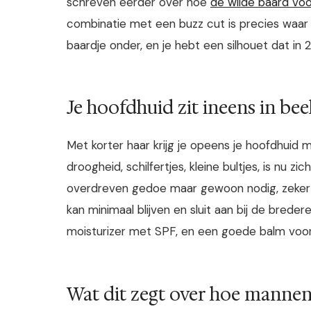
schreven eerder over hoe
de wilde baard voo
combinatie met een buzz cut is precies waar 
baardje onder, en je hebt een silhouet dat in 2
Je hoofdhuid zit ineens in bee
Met korter haar krijg je opeens je hoofdhuid m
droogheid, schilfertjes, kleine bultjes, is nu z
overdreven gedoe maar gewoon nodig, zeker als
kan minimaal blijven en sluit aan bij de breder
moisturizer met SPF, en een goede balm voor 
Wat dit zegt over hoe mannen 