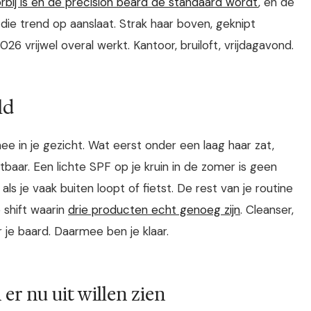
rbij is en de precision beard de standaard wordt
, en de
die trend op aanslaat. Strak haar boven, geknipt
026 vrijwel overal werkt. Kantoor, bruiloft, vrijdagavond.
ld
ee in je gezicht. Wat eerst onder een laag haar zat,
ichtbaar. Een lichte SPF op je kruin in de zomer is geen
 je vaak buiten loopt of fietst. De rest van je routine
e shift waarin
drie producten echt genoeg zijn
. Cleanser,
je baard. Daarmee ben je klaar.
er nu uit willen zien