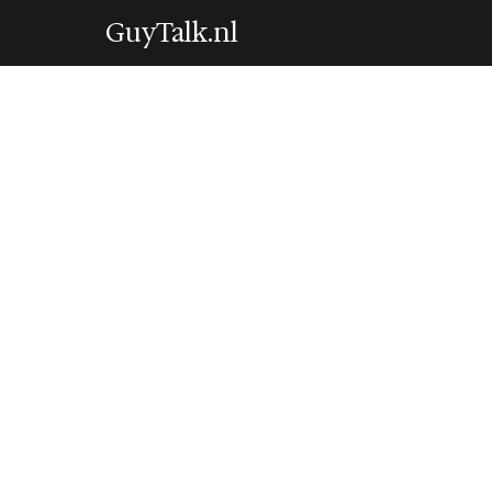
GuyTalk.nl
STYLE & GROOMING
De buzz cut is te
je hem kent
26 April 2026
·
6 min leestijd