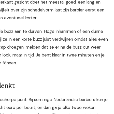
ierkant gezicht doet het meestal goed, een lang en
ijfelt over zijn schedelvorm laat zijn barbier eerst een
 eventueel korter.
 de buzz aan te durven. Hoge inhammen of een dunne
ijl ze in een korte buzz juist verdwijnen omdat alles even
f cap droegen, melden dat ze er na de buzz cut weer
n look, maar in tijd. Je bent klaar in twee minuten en je
n föhnen.
denkt
t scherpe punt. Bij sommige Nederlandse barbiers kun je
t euro per beurt, en dan ga je elke twee weken