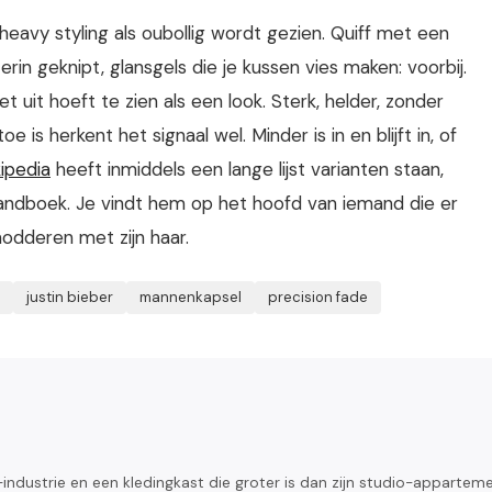
avy styling als oubollig wordt gezien. Quiff met een
in geknipt, glansgels die je kussen vies maken: voorbij.
 uit hoeft te zien als een look. Sterk, helder, zonder
oe is herkent het signaal wel. Minder is in en blijft in, of
ipedia
heeft inmiddels een lange lijst varianten staan,
handboek. Je vindt hem op het hoofd van iemand die er
dderen met zijn haar.
justin bieber
mannenkapsel
precision fade
ndustrie en een kledingkast die groter is dan zijn studio-appartem