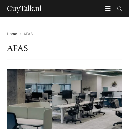
GuyTalk.nl
☰
Home
›
AFAS
AFAS