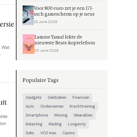
Voor 800 euro zet je een 171-
inch gamescherm op je neus
22 June 2026
ersie
Lamine Yamal lekte de
nieuwste Beats-koptelefoon
. Wat
25 June 2026
e
Populaire Tags
Gadgets
Geldzaken
Financien
uit
Auto
Ondernemen
Krachttraining
Smartphone
Woning
Wearables
elde
sion
Belasting
Kleding
Longevity
Seks
VO2 max
Casino