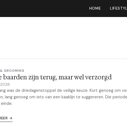
HOME
LIFESTY
 & GROOMING
e baarden zijn terug, maar wel verzorgd
y 2026
ang was de driedagenstoppel de veilige keuze. Kort genoeg om ve
n, lang genoeg om iets van een kaaklijn te suggereren. Die period
 einde.
MEER →