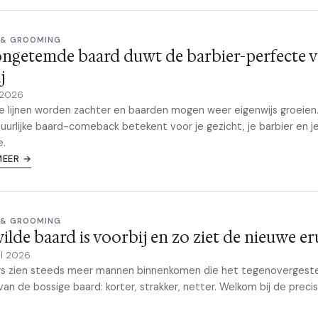
 & GROOMING
ngetemde baard duwt de barbier-perfecte v
j
 2026
e lijnen worden zachter en baarden mogen weer eigenwijs groeien
uurlijke baard-comeback betekent voor je gezicht, je barbier en j
e.
MEER →
 & GROOMING
ilde baard is voorbij en zo ziet de nieuwe er
il 2026
rs zien steeds meer mannen binnenkomen die het tegenovergest
 van de bossige baard: korter, strakker, netter. Welkom bij de preci