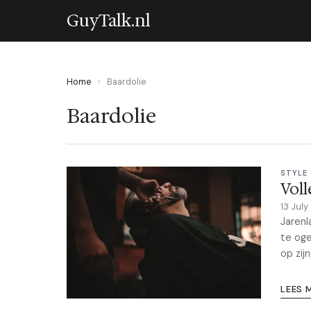
GuyTalk.nl
Home
›
Baardolie
Baardolie
STYLE
Voll
13 Jul
Jarenl
te oge
op zijn
LEES 