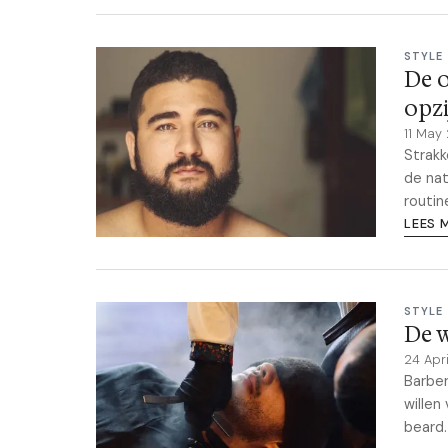
STYLE
De o
opzi
11 May
Strakk
de nat
routin
LEES 
STYLE
De w
24 Apr
Barbe
willen
beard.