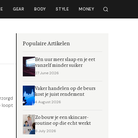
LE
GEAR
BODY
STYLE
MONEY
Populaire Artikelen
Eén uur meer slaap en je eet
vanzelf minder suiker
27 June 2026
Vaker handelen op de beurs
kost je juist rendement
rzorgd
4 August 2026
e loopt
Zo bouw je een skincare-
routine op die echt werkt
6 July 2026