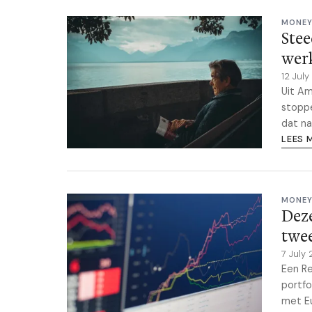
MONEY
Stee
wer
12 Jul
Uit Am
stoppe
dat na
LEES 
MONEY
Deze
twee
7 July
Een Re
portfo
met Eu