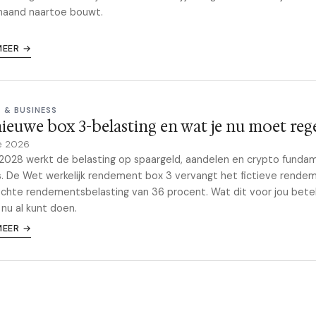
maand naartoe bouwt.
MEER →
 & BUSINESS
ieuwe box 3-belasting en wat je nu moet reg
e 2026
2028 werkt de belasting op spaargeld, aandelen en crypto funda
. De Wet werkelijk rendement box 3 vervangt het fictieve rende
chte rendementsbelasting van 36 procent. Wat dit voor jou bete
 nu al kunt doen.
MEER →