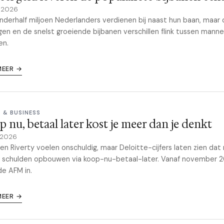
y 2026
anderhalf miljoen Nederlanders verdienen bij naast hun baan, maar
en en de snelst groeiende bijbanen verschillen flink tussen mann
en.
MEER →
 & BUSINESS
 nu, betaal later kost je meer dan je denkt
y 2026
 en Riverty voelen onschuldig, maar Deloitte-cijfers laten zien da
r schulden opbouwen via koop-nu-betaal-later. Vanaf november 
 de AFM in.
MEER →