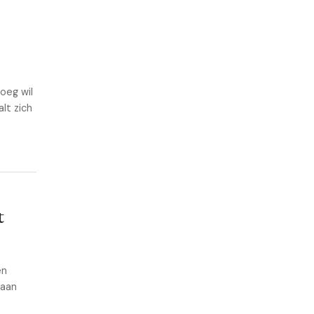
oeg wil
lt zich
t
en
 aan