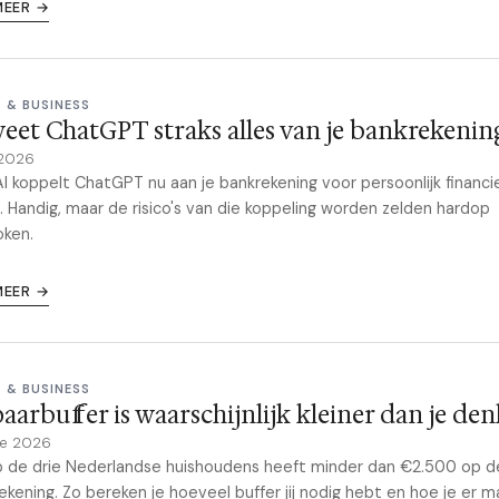
MEER →
 & BUSINESS
eet ChatGPT straks alles van je bankrekenin
 2026
 koppelt ChatGPT nu aan je bankrekening voor persoonlijk financi
. Handig, maar de risico's van die koppeling worden zelden hardop
oken.
MEER →
 & BUSINESS
paarbuffer is waarschijnlijk kleiner dan je den
ne 2026
 de drie Nederlandse huishoudens heeft minder dan €2.500 op d
ekening. Zo bereken je hoeveel buffer jij nodig hebt en hoe je er 