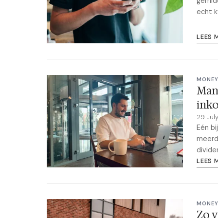
gemidd
echt k
LEES 
MONEY
Mann
ink
29 Jul
Eén b
meerde
divide
LEES 
MONEY
Zo v