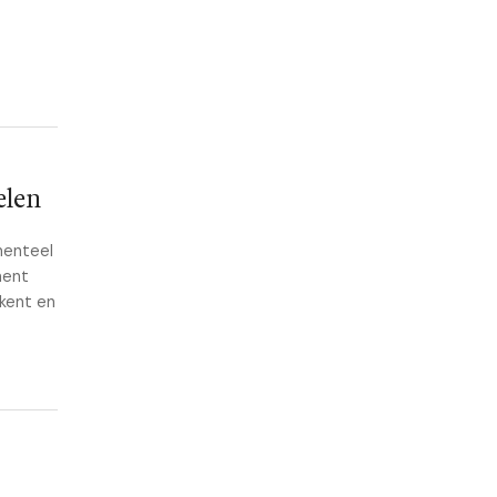
elen
menteel
ment
kent en