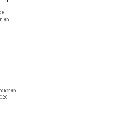
 de
en en
t mannen
2026