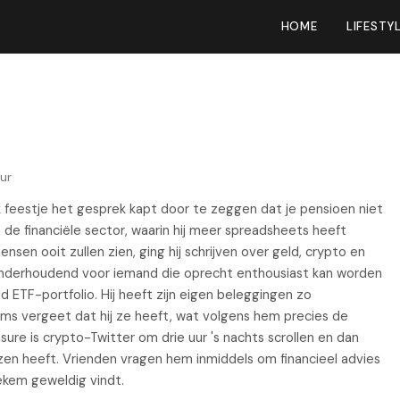
HOME
LIFESTY
ur
k feestje het gesprek kapt door te zeggen dat je pensioen niet
in de financiële sector, waarin hij meer spreadsheets heeft
en ooit zullen zien, ging hij schrijven over geld, crypto en
nderhoudend voor iemand die oprecht enthousiast kan worden
ETF-portfolio. Hij heeft zijn eigen beleggingen zo
ms vergeet dat hij ze heeft, wat volgens hem precies de
easure is crypto-Twitter om drie uur 's nachts scrollen en dan
ezen heeft. Vrienden vragen hem inmiddels om financieel advies
iekem geweldig vindt.