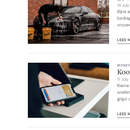
19 Jul
Bijna 
bedrag
vrouw
LEES 
MONEY
Koop
17 Jul
Klarna
snelle
grijpt
LEES 