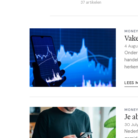
37 artikelen
MONEY
Vake
4 Augu
Onderz
handel
herken
LEES 
MONEY
Je a
30 Jul
Neder