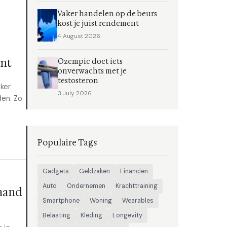
Vaker handelen op de beurs
kost je juist rendement
4 August 2026
ent
Ozempic doet iets
onverwachts met je
testosteron
ker
3 July 2026
den. Zo
Populaire Tags
Gadgets
Geldzaken
Financien
Auto
Ondernemen
Krachttraining
maand
Smartphone
Woning
Wearables
Belasting
Kleding
Longevity