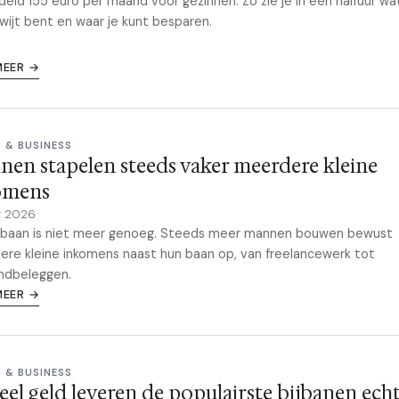
eld 155 euro per maand voor gezinnen. Zo zie je in een halfuur wat
wijt bent en waar je kunt besparen.
MEER →
 & BUSINESS
en stapelen steeds vaker meerdere kleine
omens
y 2026
ijbaan is niet meer genoeg. Steeds meer mannen bouwen bewust
re kleine inkomens naast hun baan op, van freelancewerk tot
ndbeleggen.
MEER →
 & BUSINESS
eel geld leveren de populairste bijbanen ech