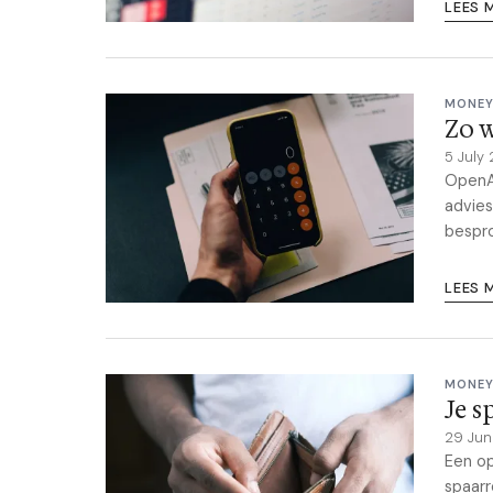
LEES 
MONEY
Zo w
5 July
OpenAI
advies
bespr
LEES 
MONEY
Je s
29 Ju
Een op
spaarr