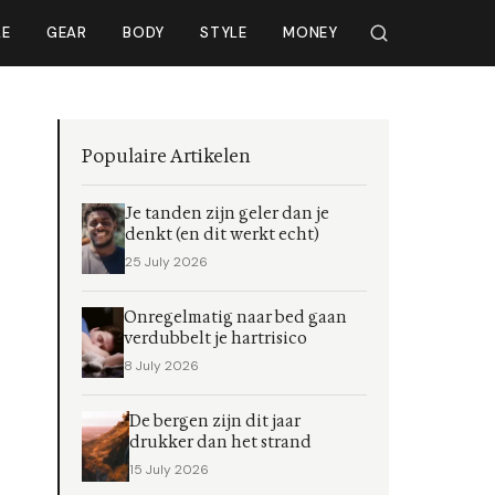
LE
GEAR
BODY
STYLE
MONEY
Populaire Artikelen
Je tanden zijn geler dan je
denkt (en dit werkt echt)
25 July 2026
Onregelmatig naar bed gaan
verdubbelt je hartrisico
8 July 2026
De bergen zijn dit jaar
drukker dan het strand
15 July 2026