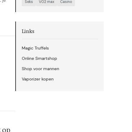
 je
Seks
VO2 max
Casino
Links
Magic Truffels
Online Smartshop
Shop voor mannen
Vaporizer kopen
t op