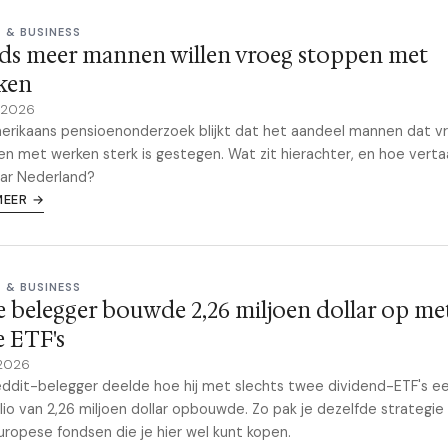
 & BUSINESS
ds meer mannen willen vroeg stoppen met
ken
y 2026
erikaans pensioenonderzoek blijkt dat het aandeel mannen dat vr
n met werken sterk is gestegen. Wat zit hierachter, en hoe vertaa
ar Nederland?
MEER →
 & BUSINESS
 belegger bouwde 2,26 miljoen dollar op me
 ETF's
 2026
ddit-belegger deelde hoe hij met slechts twee dividend-ETF's e
lio van 2,26 miljoen dollar opbouwde. Zo pak je dezelfde strategie
ropese fondsen die je hier wel kunt kopen.