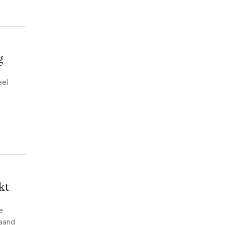
g
eel
kt
e
maand