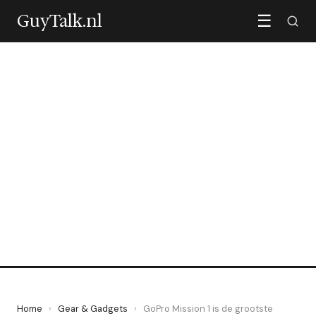
GuyTalk.nl
☰
GEAR & GADGETS
GoPro Mission 1 is de
grootste sprong in twintig
jaar
28 April 2026
·
5 min leestijd
Home
›
Gear & Gadgets
›
GoPro Mission 1 is de grootste