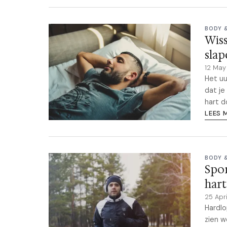
BODY 
Wiss
slap
12 Ma
Het uu
dat je
hart d
LEES 
BODY 
Spor
har
25 Apr
Hardlo
zien w