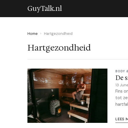
GuyTalk.nl
Home
›
Hartgezondheid
Hartgezondheid
BODY 
De s
13 Jun
Fins o
tot ze
hartfa
LEES 