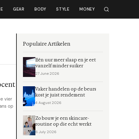
LE
GEAR
BODY
STYLE
MONEY
Populaire Artikelen
Eén uur meer slaap en je eet
vanzelf minder suiker
27 June 2026
ocent
Vaker handelen op de beurs
kost je juist rendement
e vier
4 August 2026
kans op
Zo bouw je een skincare-
routine op die echt werkt
6 July 2026