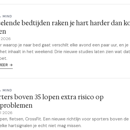
& MIND
elende bedtijden raken je hart harder dan k
en
y 2026
r waarop je naar bed gaat verschilt elke avond een paar uur, en je
 het inhaalt in het weekend. Drie nieuwe studies laten zien wat da
oet.
MEER →
& MIND
ters boven 35 lopen extra risico op
tproblemen
il 2026
pen, fietsen, CrossFit. Een nieuwe richtlijn voor sporters boven de
elke hartsignalen je echt niet mag missen.