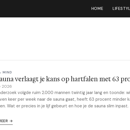
HOME
LIFESTY
& MIND
auna verlaagt je kans op hartfalen met 63 pr
e 2026
nderzoek volgde ruim 2.000 mannen twintig jaar lang en toonde: wi
ven keer per week naar de sauna gaat, heeft 63 procent minder 
len. Wat er precies in je lijf gebeurt en hoe je de sauna slim inpast.
MEER →