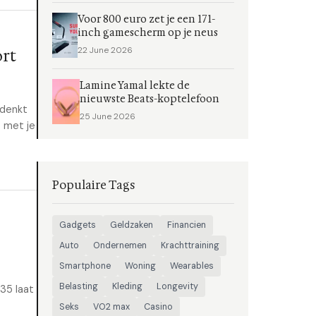
Voor 800 euro zet je een 171-
inch gamescherm op je neus
22 June 2026
ort
Lamine Yamal lekte de
nieuwste Beats-koptelefoon
 denkt
25 June 2026
t met je
Populaire Tags
Gadgets
Geldzaken
Financien
Auto
Ondernemen
Krachttraining
Smartphone
Woning
Wearables
Belasting
Kleding
Longevity
 35 laat
Seks
VO2 max
Casino