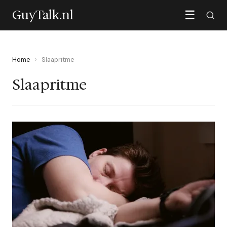
GuyTalk.nl
☰
Home
›
Slaapritme
Slaapritme