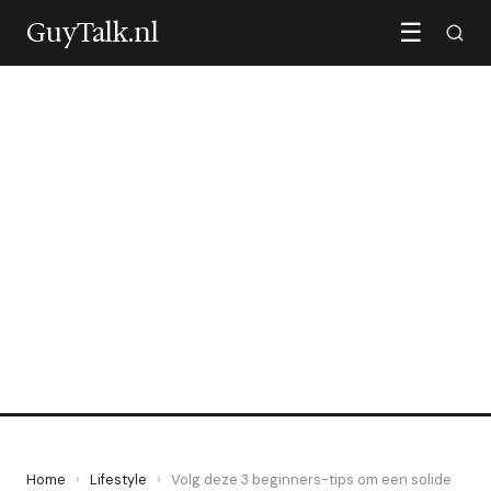
GuyTalk.nl
☰
LIFESTYLE
Volg deze 3 beginners-tips
om een solide poker-speler
te worden
27 November 2020
·
3 min leestijd
Home
›
Lifestyle
›
Volg deze 3 beginners-tips om een solide