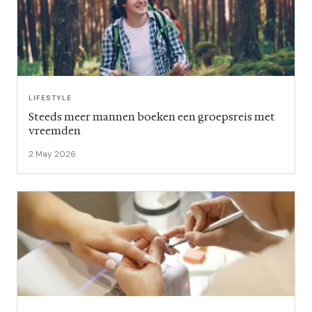
LIFESTYLE
Steeds meer mannen boeken een groepsreis met
vreemden
2 May 2026