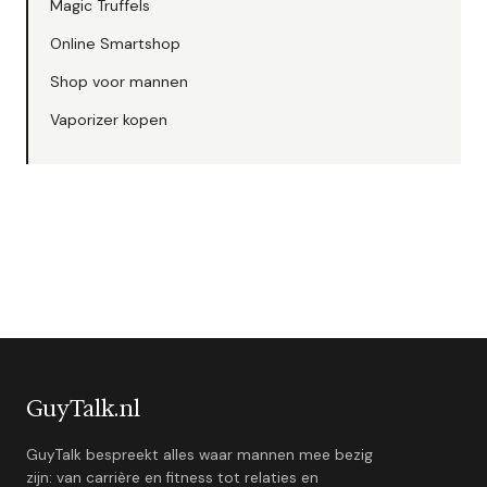
Magic Truffels
Online Smartshop
Shop voor mannen
Vaporizer kopen
GuyTalk.nl
GuyTalk bespreekt alles waar mannen mee bezig
zijn: van carrière en fitness tot relaties en