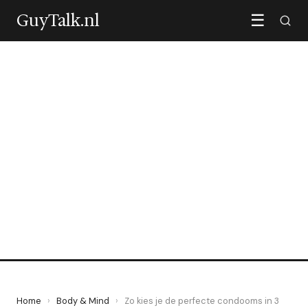
GuyTalk.nl
☰
BODY & MIND
Zo kies je de perfecte
condooms in 3 simpele
stappen
25 October 2020
·
4 min leestijd
Home
›
Body & Mind
›
Zo kies je de perfecte condooms in 3