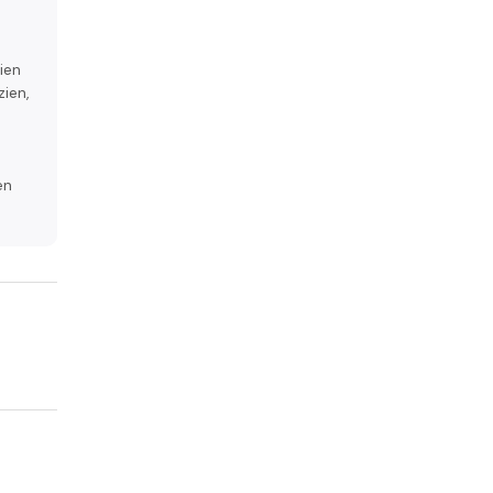
ien
ien,
en