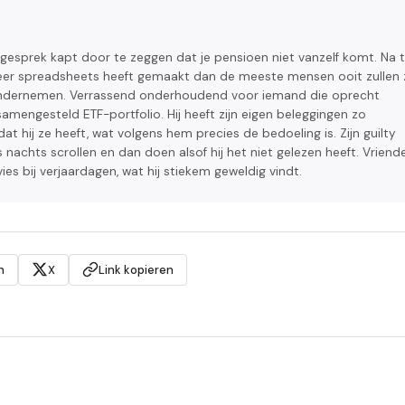
 gesprek kapt door te zeggen dat je pensioen niet vanzelf komt. Na t
j meer spreadsheets heeft gemaakt dan de meeste mensen ooit zullen z
en ondernemen. Verrassend onderhoudend voor iemand die oprecht
mengesteld ETF-portfolio. Hij heeft zijn eigen beleggingen zo
t hij ze heeft, wat volgens hem precies de bedoeling is. Zijn guilty
s nachts scrollen en dan doen alsof hij het niet gelezen heeft. Vriend
es bij verjaardagen, wat hij stiekem geweldig vindt.
n
X
Link kopieren