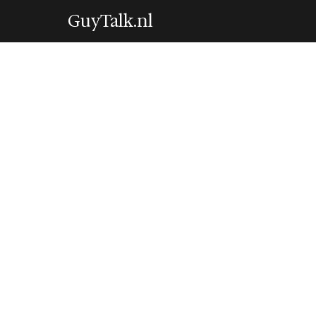
GuyTalk.nl
MONEY & BUSINESS
3 tips om een ba
bij je past
22 August 2022
·
3 min leestijd