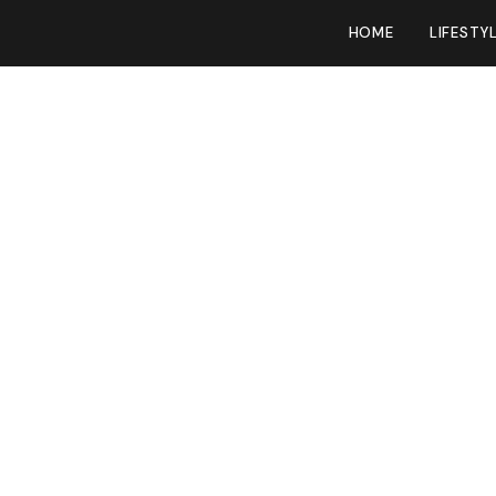
HOME
LIFESTY
an te vinden die