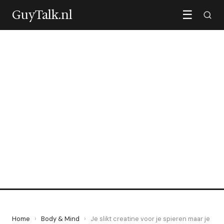
GuyTalk.nl
☰
BODY & MIND
Je slikt creatine voor je
spieren maar je brein wint
mee
10 May 2026
·
6 min leestijd
Home
›
Body & Mind
›
Je slikt creatine voor je spieren maar je