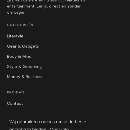
zijn: van carrière en fitness tot relaties en
entertainment. Eerlijk, direct en zonder
omwegen.
CATEGORIEËN
Lifestyle
Gear & Gadgets
Body & Mind
Style & Grooming
Money & Business
PAGINA'S
Contact
Privacybeleid
Wij gebruiken cookies om je de beste
Algemene Voorwaarden
ervaring te bieden.
Meer info