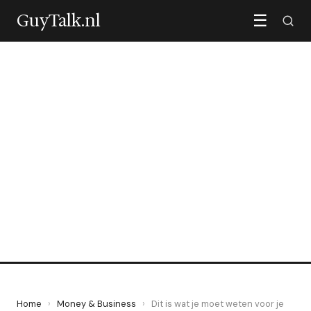
GuyTalk.nl
☰
MONEY & BUSINESS
Dit is wat je moet weten
voor je een lening afsluit
29 February 2020
·
3 min leestijd
Home
›
Money & Business
›
Dit is wat je moet weten voor je