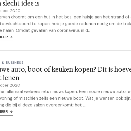
 slecht idee is
tober 2020
 ervan droomt om een ​​hut in het bos, een huisje aan het strand of
toevluchtsoord te kopen, heb je goede redenen nodig om de trek
e halen. Omdat gevallen van coronavirus in d...
MEER →
 & BUSINESS
we auto, boot of keuken kopen? Dit is hoeve
 lenen
tober 2020
len allemaal weleens iets nieuws kopen. Een mooie nieuwe auto, 
woning of misschien zelfs een nieuwe boot. Wat je wensen ook zijn, 
ng die bij al deze zaken overeenkomt: het ...
MEER →