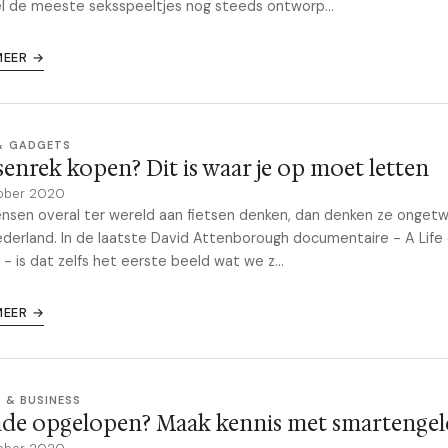
 de meeste seksspeeltjes nog steeds ontworp...
MEER →
& GADGETS
senrek kopen? Dit is waar je op moet letten
ober 2020
nsen overal ter wereld aan fietsen denken, dan denken ze ongetwi
derland. In de laatste David Attenborough documentaire - A Life
 - is dat zelfs het eerste beeld wat we z...
MEER →
 & BUSINESS
ade opgelopen? Maak kennis met smartengel