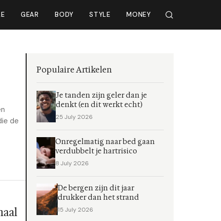
LE
GEAR
BODY
STYLE
MONEY
Populaire Artikelen
Je tanden zijn geler dan je
denkt (en dit werkt echt)
en
25 July 2026
die de
Onregelmatig naar bed gaan
verdubbelt je hartrisico
8 July 2026
De bergen zijn dit jaar
drukker dan het strand
maal
15 July 2026