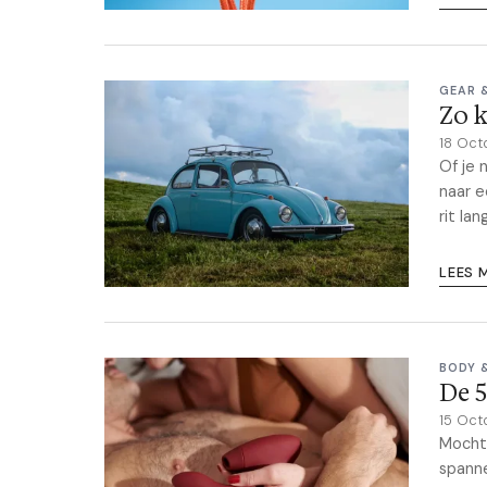
GEAR 
Zo k
18 Oct
Of je 
naar e
rit la
LEES 
BODY 
De 5
15 Oct
Mocht 
spanne