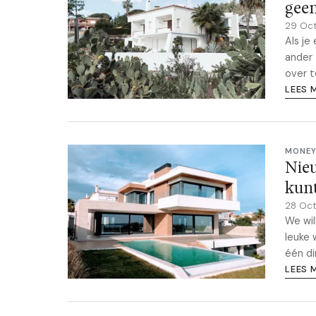
geen
29 Oc
Als je
ander 
over t
LEES 
MONEY
Nieu
kunt
28 Oc
We wil
leuke 
één di
LEES 