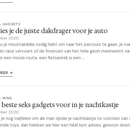
& GADGETS
ies je de juiste dakdrager voor je auto
ober 2020
nu je mountainbike nodig hebt om naar het parcours te gaan, je ro
en race vervoert of de forenzen van het hele gezin meeneemt na
ngs een mooie route, een fietsenrek is een ...
MEER →
& MIND
 beste seks gadgets voor in je nachtkastje
ober 2020
je nog twijfelen om als man zijnde je nachtkastje te voorzien van
nde toys, dan hebben we hier een héél kort advies: gewoon doen