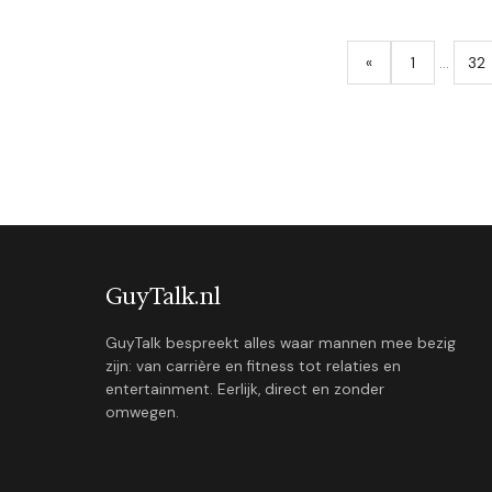
«
1
…
32
GuyTalk.nl
GuyTalk bespreekt alles waar mannen mee bezig
zijn: van carrière en fitness tot relaties en
entertainment. Eerlijk, direct en zonder
omwegen.