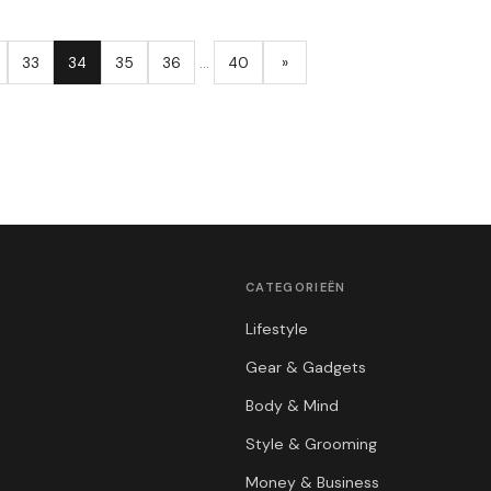
33
34
35
36
…
40
»
CATEGORIEËN
Lifestyle
Gear & Gadgets
Body & Mind
Style & Grooming
Money & Business