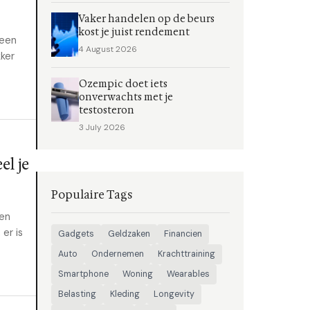
Vaker handelen op de beurs
kost je juist rendement
 een
4 August 2026
ker
Ozempic doet iets
onverwachts met je
testosteron
3 July 2026
el je
Populaire Tags
een
er is
Gadgets
Geldzaken
Financien
Auto
Ondernemen
Krachttraining
Smartphone
Woning
Wearables
Belasting
Kleding
Longevity