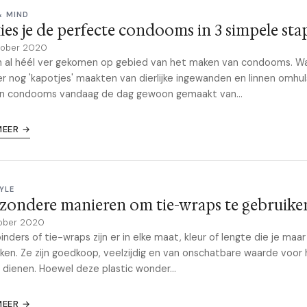
& MIND
ies je de perfecte condooms in 3 simpele st
tober 2020
n al héél ver gekomen op gebied van het maken van condooms. W
r nog 'kapotjes' maakten van dierlijke ingewanden en linnen omhul
n condooms vandaag de dag gewoon gemaakt van...
MEER →
YLE
jzondere manieren om tie-wraps te gebruike
ober 2020
inders of tie-wraps zijn er in elke maat, kleur of lengte die je maar
en. Ze zijn goedkoop, veelzijdig en van onschatbare waarde voor 
 dienen. Hoewel deze plastic wonder...
MEER →