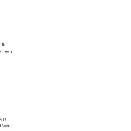
adie
ar een
 wat
! Want