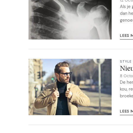
12 Oct
Als je
dan he
genoem
LEES 
STYLE
Nieu
8 Oct
De her
kou, r
broeke
LEES 