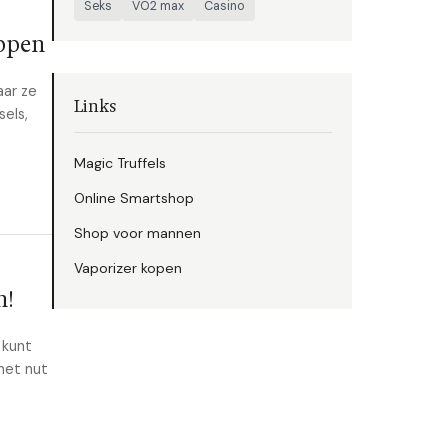
Seks
VO2 max
Casino
appen
aar ze
Links
sels,
Magic Truffels
Online Smartshop
Shop voor mannen
Vaporizer kopen
n!
 kunt
het nut