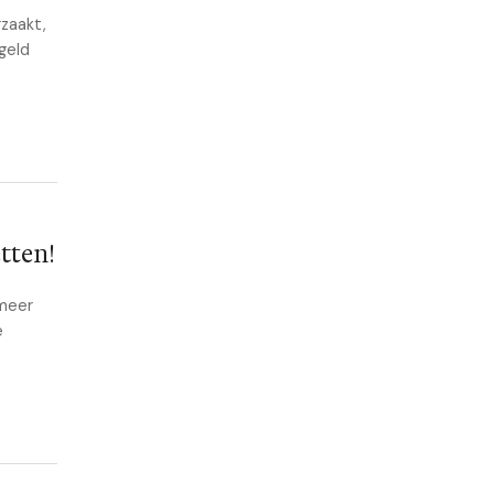
rzaakt,
geld
tten!
 meer
e