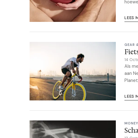
hoewel
LEES 
GEAR 
Fiet
14 Oct
Als me
aan Ne
Planet
LEES 
MONEY
Sch