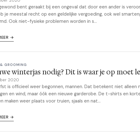
ober 2020
 gewond bent geraakt bij een ongeval dat door een ander is veroo
b je meestal recht op een geldelijke vergoeding, ook wel smarten
d. Ook niet-fysieke problemen worden in s...
MEER →
 & GROOMING
we winterjas nodig? Dit is waar je op moet le
ober 2020
fst is officieel weer begonnen, mannen. Dat betekent niet alleen
egen en wind, maar óók een nieuwe garderobe. De t-shirts en kort
n maken weer plaats voor truien, sjaals en nat...
MEER →