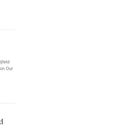
jfeld
 on Our
d