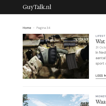
GuyTalk.nl
Home
›
Pagina 34
LIFEST
Wat 
31 Oct
In Ned
aantal
sport 
LEES 
MONEY
Waar