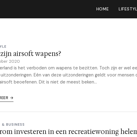
HOME
LIFESTY
YLE
zijn airsoft wapens?
ober 2020
erland is het verboden om wapens te bezitten. Toch zijn er wel e
 uitzonderingen. Eén van deze uitzonderingen geldt voor mensen 
airsoft beoefenen. Dit is niet de meest beken...
MEER →
 & BUSINESS
om investeren in een recreatiewoning hele