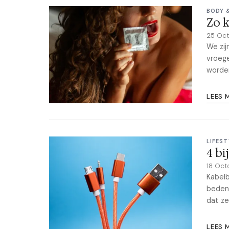
BODY 
Zo k
25 Oc
We zij
vroege
worde
LEES 
LIFEST
4 bi
18 Oct
Kabelb
bedenk
dat ze
LEES 