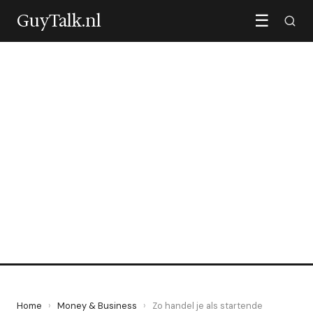
GuyTalk.nl
☰
MONEY & BUSINESS
Zo handel je als startende
ondernemer bij wanbetalers
24 February 2023
·
3 min leestijd
Home
›
Money & Business
›
Zo handel je als startende