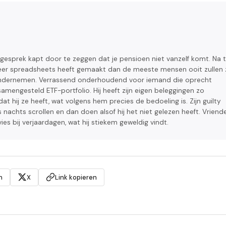
 gesprek kapt door te zeggen dat je pensioen niet vanzelf komt. Na t
j meer spreadsheets heeft gemaakt dan de meeste mensen ooit zullen z
en ondernemen. Verrassend onderhoudend voor iemand die oprecht
mengesteld ETF-portfolio. Hij heeft zijn eigen beleggingen zo
t hij ze heeft, wat volgens hem precies de bedoeling is. Zijn guilty
s nachts scrollen en dan doen alsof hij het niet gelezen heeft. Vriend
es bij verjaardagen, wat hij stiekem geweldig vindt.
n
X
Link kopieren