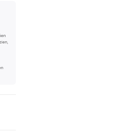
ien
ien,
en