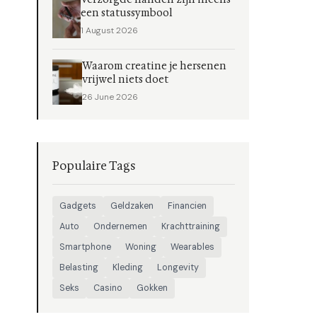
een statussymbool
1 August 2026
Waarom creatine je hersenen
vrijwel niets doet
26 June 2026
Populaire Tags
Gadgets
Geldzaken
Financien
Auto
Ondernemen
Krachttraining
Smartphone
Woning
Wearables
Belasting
Kleding
Longevity
Seks
Casino
Gokken