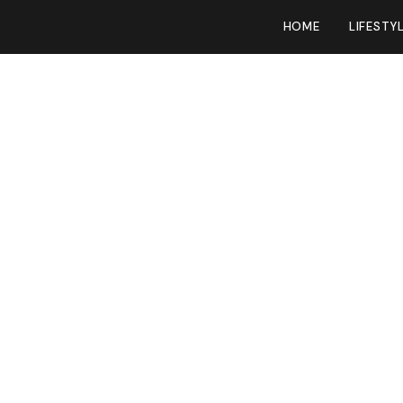
HOME
LIFESTY
zp-tarief klimt
 uur