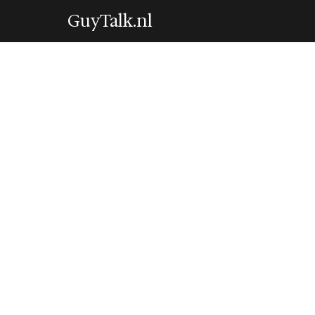
GuyTalk.nl
MONEY & BUSINESS
Het gemiddelde z
naar 83 euro per
6 May 2026
·
5 min leestijd